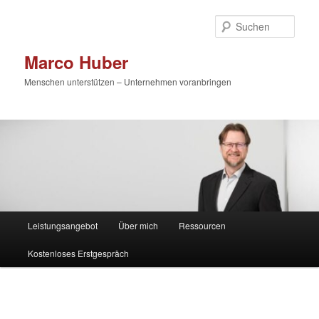
Zum
primären
Such
Inhalt
springen
Marco Huber
Menschen unterstützen – Unternehmen voranbringen
Hauptmenü
Leistungsangebot
Über mich
Ressourcen
Kostenloses Erstgespräch