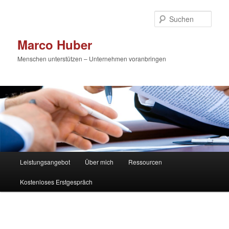
Zum
primären
Such
Inhalt
springen
Marco Huber
Menschen unterstützen – Unternehmen voranbringen
Hauptmenü
Leistungsangebot
Über mich
Ressourcen
Kostenloses Erstgespräch