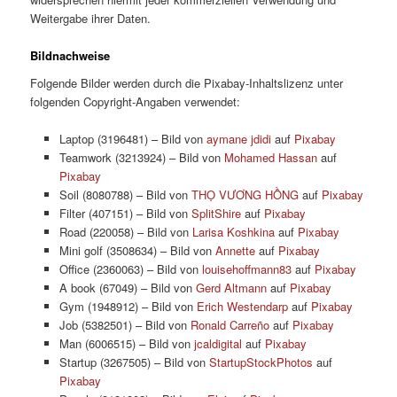
Weitergabe ihrer Daten.
Bildnachweise
Folgende Bilder werden durch die Pixabay-Inhaltslizenz unter
folgenden Copyright-Angaben verwendet:
Laptop (3196481) – Bild von
aymane jdidi
auf
Pixabay
Teamwork (3213924) – Bild von
Mohamed Hassan
auf
Pixabay
Soil (8080788) – Bild von
THỌ VƯƠNG HỒNG
auf
Pixabay
Filter (407151) – Bild von
SplitShire
auf
Pixabay
Road (220058) – Bild von
Larisa Koshkina
auf
Pixabay
Mini golf (3508634) – Bild von
Annette
auf
Pixabay
Office (2360063) – Bild von
louisehoffmann83
auf
Pixabay
A book (67049) – Bild von
Gerd Altmann
auf
Pixabay
Gym (1948912) – Bild von
Erich Westendarp
auf
Pixabay
Job (5382501) – Bild von
Ronald Carreño
auf
Pixabay
Man (6006515) – Bild von
jcaldigital
auf
Pixabay
Startup (3267505) – Bild von
StartupStockPhotos
auf
Pixabay