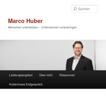
Zum
primären
Such
Inhalt
springen
Marco Huber
Menschen unterstützen – Unternehmen voranbringen
Hauptmenü
Leistungsangebot
Über mich
Ressourcen
Kostenloses Erstgespräch