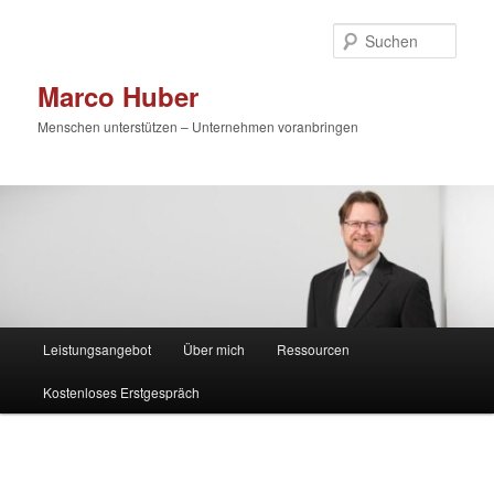
Zum
primären
Such
Inhalt
springen
Marco Huber
Menschen unterstützen – Unternehmen voranbringen
Hauptmenü
Leistungsangebot
Über mich
Ressourcen
Kostenloses Erstgespräch