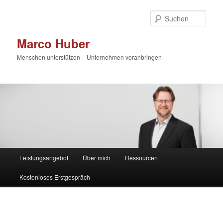
Zum
primären
Such
Inhalt
springen
Marco Huber
Menschen unterstützen – Unternehmen voranbringen
Hauptmenü
Leistungsangebot
Über mich
Ressourcen
Kostenloses Erstgespräch