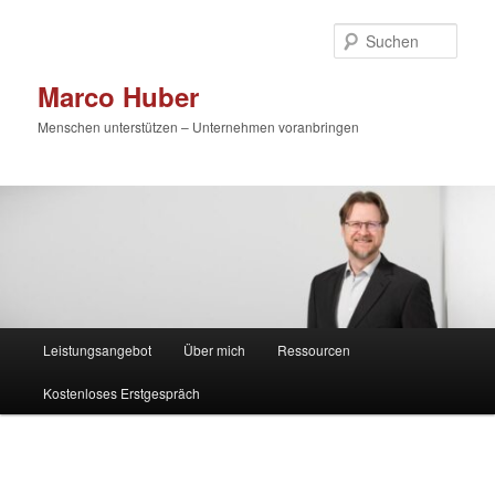
Zum
primären
Such
Inhalt
springen
Marco Huber
Menschen unterstützen – Unternehmen voranbringen
Hauptmenü
Leistungsangebot
Über mich
Ressourcen
Kostenloses Erstgespräch