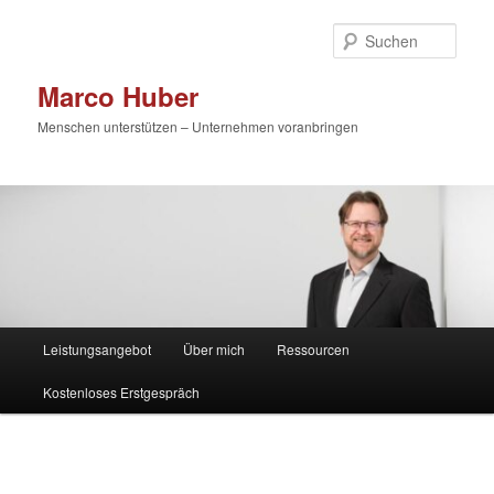
Zum
primären
Such
Inhalt
springen
Marco Huber
Menschen unterstützen – Unternehmen voranbringen
Hauptmenü
Leistungsangebot
Über mich
Ressourcen
Kostenloses Erstgespräch