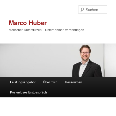
Zum
primären
Such
Inhalt
springen
Marco Huber
Menschen unterstützen – Unternehmen voranbringen
Hauptmenü
Leistungsangebot
Über mich
Ressourcen
Kostenloses Erstgespräch