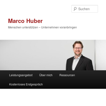
Zum
primären
Such
Inhalt
springen
Marco Huber
Menschen unterstützen – Unternehmen voranbringen
Hauptmenü
Leistungsangebot
Über mich
Ressourcen
Kostenloses Erstgespräch