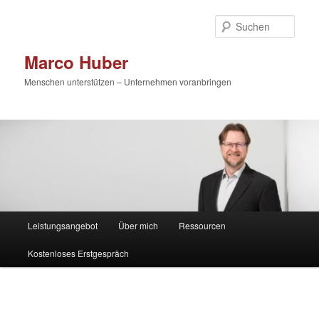
Zum
primären
Such
Inhalt
springen
Marco Huber
Menschen unterstützen – Unternehmen voranbringen
Hauptmenü
Leistungsangebot
Über mich
Ressourcen
Kostenloses Erstgespräch