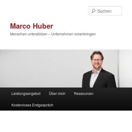
Zum
primären
Such
Inhalt
springen
Marco Huber
Menschen unterstützen – Unternehmen voranbringen
Hauptmenü
Leistungsangebot
Über mich
Ressourcen
Kostenloses Erstgespräch