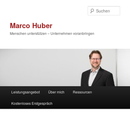
Zum
primären
Such
Inhalt
springen
Marco Huber
Menschen unterstützen – Unternehmen voranbringen
Hauptmenü
Leistungsangebot
Über mich
Ressourcen
Kostenloses Erstgespräch