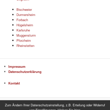
Bischweier
Durmersheim
Forbach
Hügelsheim
Karlsruhe
Muggensturm
Pforzheim
Rheinstetten
Impressum
Datenschutzerklärung
Kontakt
Zum Ändern Ihrer Datenschutzeinstellung, z.B. Erteilung oder Widerruf
Datenschutzerklärung
Stolz präsentiert von WordPress
von Einwilligungen, klicken Sie hier: