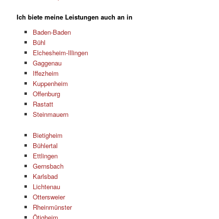
Ich biete meine Leistungen auch an in
Baden-Baden
Bühl
Elchesheim-Illingen
Gaggenau
Iffezheim
Kuppenheim
Offenburg
Rastatt
Steinmauern
Bietigheim
Bühlertal
Ettlingen
Gernsbach
Karlsbad
Lichtenau
Ottersweier
Rheinmünster
Ötigheim