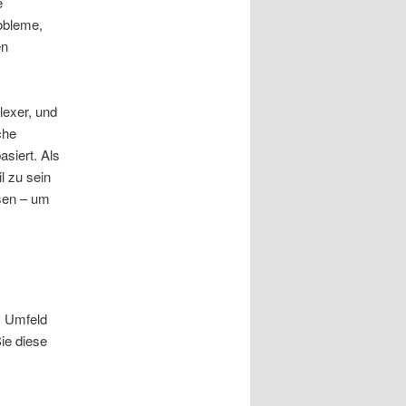
e
obleme,
en
lexer, und
che
asiert. Als
l zu sein
sen – um
m Umfeld
ie diese