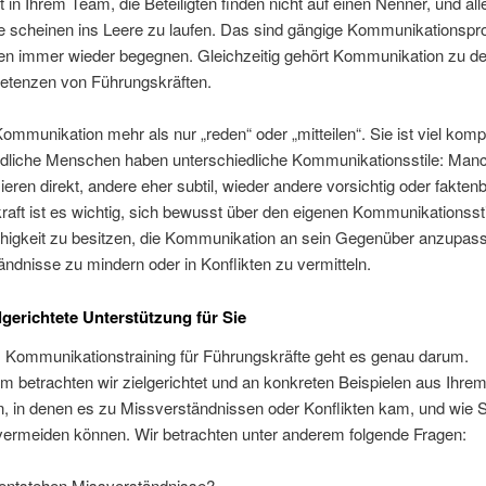
kt in Ihrem Team, die Beteiligten finden nicht auf einen Nenner, und all
 scheinen ins Leere zu laufen. Das sind gängige Kommunikationspr
llen immer wieder begegnen. Gleichzeitig gehört Kommunikation zu d
tenzen von Führungskräften.
Kommunikation mehr als nur „reden“ oder „mitteilen“. Sie ist viel komp
edliche Menschen haben unterschiedliche Kommunikationsstile: Man
ren direkt, andere eher subtil, wieder andere vorsichtig oder faktenb
aft ist es wichtig, sich bewusst über den eigenen Kommunikationssti
ähigkeit zu besitzen, die Kommunikation an sein Gegenüber anzupas
ndnisse zu mindern oder in Konflikten zu vermitteln.
lgerichtete Unterstützung für Sie
 Kommunikationstraining für Führungskräfte geht es genau darum.
 betrachten wir zielgerichtet und an konkreten Beispielen aus Ihre
n, in denen es zu Missverständnissen oder Konflikten kam, und wie S
 vermeiden können. Wir betrachten unter anderem folgende Fragen:
entstehen Missverständnisse?