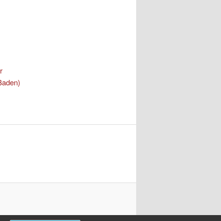
r
Baden)