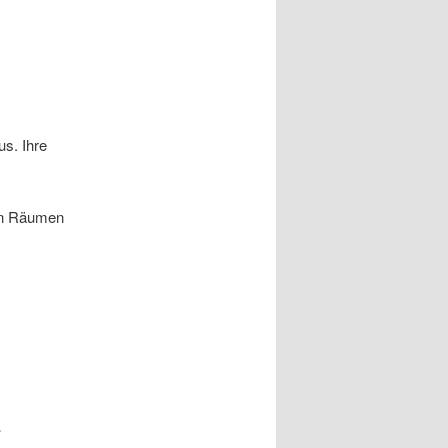
s. Ihre
nen Räumen
i
„Toller Mensch und Co