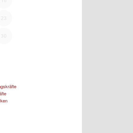
ngskräfte
äfte
rken