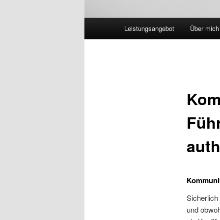
Hauptmenü
Leistungsangebot
Über mich
Komm
Führ
auth
Kommunika
Sicherlich
und obwohl