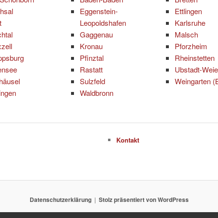
hsal
Eggenstein-
Ettlingen
t
Leopoldshafen
Karlsruhe
chtal
Gaggenau
Malsch
zell
Kronau
Pforzheim
ippsburg
Pfinztal
Rheinstetten
ensee
Rastatt
Ubstadt-Weie
häusel
Sulzfeld
Weingarten (
ingen
Waldbronn
Kontakt
Datenschutzerklärung
Stolz präsentiert von WordPress