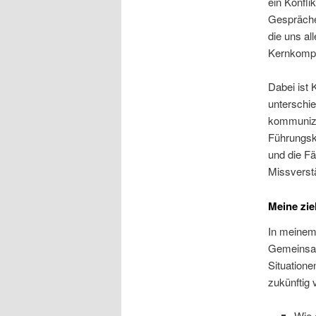
ein Konfli
Gespräche
die uns a
Kernkompe
Dabei ist 
unterschi
kommunizie
Führungskr
und die F
Missverstä
Meine zie
In meinem
Gemeinsam
Situatione
zukünftig
Wie 