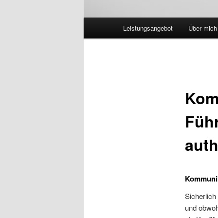
Hauptmenü
Leistungsangebot
Über mich
Komm
Führ
auth
Kommunika
Sicherlich
und obwohl