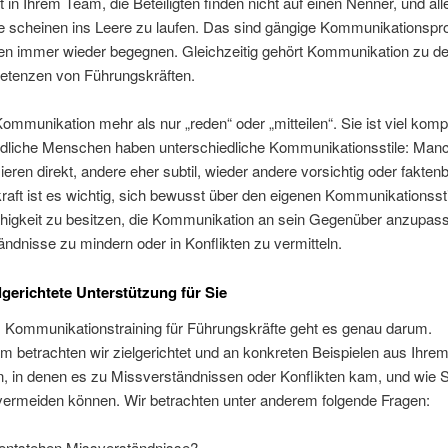
kt in Ihrem Team, die Beteiligten finden nicht auf einen Nenner, und all
 scheinen ins Leere zu laufen. Das sind gängige Kommunikationspr
llen immer wieder begegnen. Gleichzeitig gehört Kommunikation zu d
tenzen von Führungskräften.
Kommunikation mehr als nur „reden“ oder „mitteilen“. Sie ist viel komp
edliche Menschen haben unterschiedliche Kommunikationsstile: Man
ren direkt, andere eher subtil, wieder andere vorsichtig oder faktenb
aft ist es wichtig, sich bewusst über den eigenen Kommunikationssti
ähigkeit zu besitzen, die Kommunikation an sein Gegenüber anzupas
ndnisse zu mindern oder in Konflikten zu vermitteln.
lgerichtete Unterstützung für Sie
 Kommunikationstraining für Führungskräfte geht es genau darum.
 betrachten wir zielgerichtet und an konkreten Beispielen aus Ihre
n, in denen es zu Missverständnissen oder Konflikten kam, und wie S
 vermeiden können. Wir betrachten unter anderem folgende Fragen:
entstehen Missverständnisse?