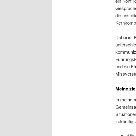
ein Konfli
Gespräche
die uns a
Kernkompe
Dabei ist 
unterschi
kommunizie
Führungskr
und die F
Missverstä
Meine zie
In meinem
Gemeinsam
Situatione
zukünftig
Wie 