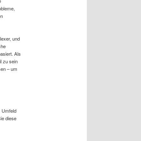
e
obleme,
en
lexer, und
che
asiert. Als
l zu sein
sen – um
m Umfeld
ie diese