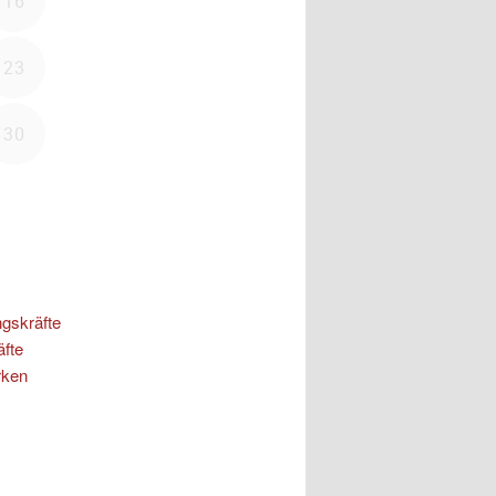
ngskräfte
äfte
rken