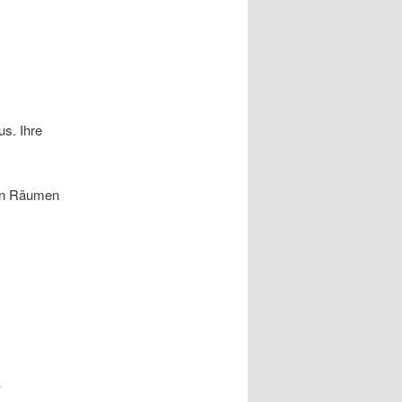
s. Ihre
nen Räumen
i
„Toller Mensch und Co