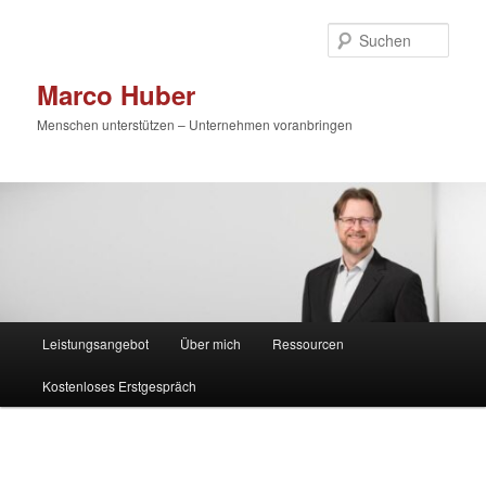
Zum
primären
Such
Inhalt
springen
Marco Huber
Menschen unterstützen – Unternehmen voranbringen
Hauptmenü
Leistungsangebot
Über mich
Ressourcen
Kostenloses Erstgespräch