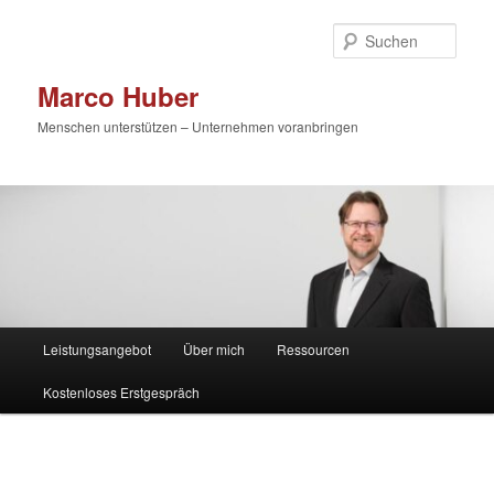
Zum
primären
Such
Inhalt
springen
Marco Huber
Menschen unterstützen – Unternehmen voranbringen
Hauptmenü
Leistungsangebot
Über mich
Ressourcen
Kostenloses Erstgespräch