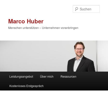
Zum
primären
Such
Inhalt
springen
Marco Huber
Menschen unterstützen – Unternehmen voranbringen
Hauptmenü
Leistungsangebot
Über mich
Ressourcen
Kostenloses Erstgespräch