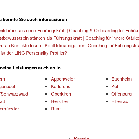
 könnte Sie auch interessieren
enklarheit als neue Führungskraft | Coaching & Onboarding für Führu
stbewusstsein stärken als Führungskraft | Coaching für innere Stärk
erän Konflikte lösen | Konfliktmanagement Coaching für Führungskr
ist der LINC Personality Profiler?
 meine Leistungen auch an in
ern
Appenweier
Ettenheim
genbach
Karlsruhe
Kehl
/Schwarzwald
Oberkirch
Offenburg
att
Renchen
Rheinau
inmünster
Rust
Kontakt