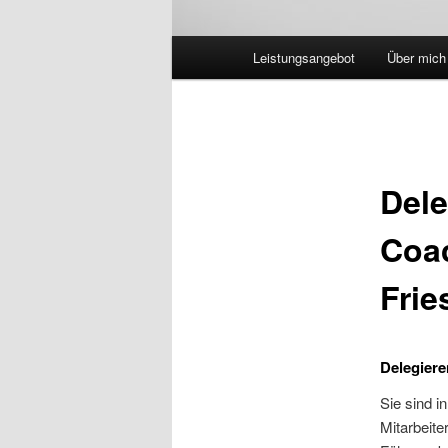
Hauptmenü
Leistungsangebot
Über mich
Dele
Coac
Fri
Delegiere
Sie sind i
Mitarbeit