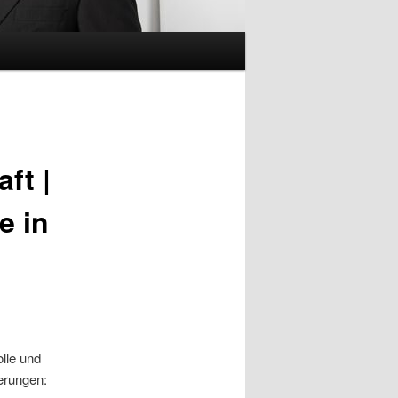
ft |
e in
olle und
erungen: