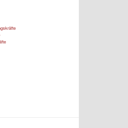
ngskräfte
e
äfte