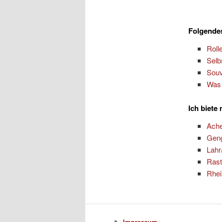
Folgendes
Roll
Selb
Souv
Was 
Ich biete
Ach
Gen
Lahr
Rast
Rhe
Impressum