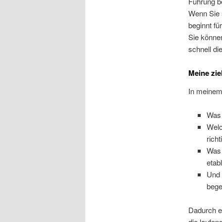
Führung b
Wenn Sie 
beginnt fü
Sie können
schnell di
Meine zie
In meinem
Was 
Welc
rich
Was 
etab
Und 
bege
Dadurch er
die laufen