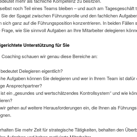
edeutet mehr als fachliche Kompetenz zu besitzen.
selbst noch Teil eines Teams bleiben – und auch am Tagesgeschäft t
r Sie der Spagat zwischen Führungsrolle und den fachlichen Aufgabe
 sich ganz auf die Führungsposition konzentrieren. In beiden Fällen st
e Frage, wie Sie sinnvoll Aufgaben an Ihre Mitarbeiter delegieren könn
lgerichtete Unterstützung für Sie
 Coaching schauen wir genau diese Bereiche an:
bedeutet Delegieren eigentlich?
he Aufgaben können Sie delegieren und wer in Ihrem Team ist dafür 
tige Ansprechpartner?
ist ein „gesundes und wertschätzendes Kontrollsystem“ und wie kön
lieren?
wir gehen auf weitere Herausforderungen ein, die Ihnen als Führungs
gnen.
halten Sie mehr Zeit für strategische Tätigkeiten, behalten den Überb
den Aufgaben und haben motivierte Mitarbeiter.