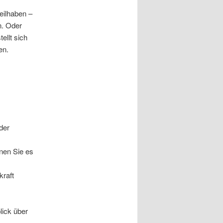
eilhaben –
n. Oder
ellt sich
en.
der
nen Sie es
kraft
lick über