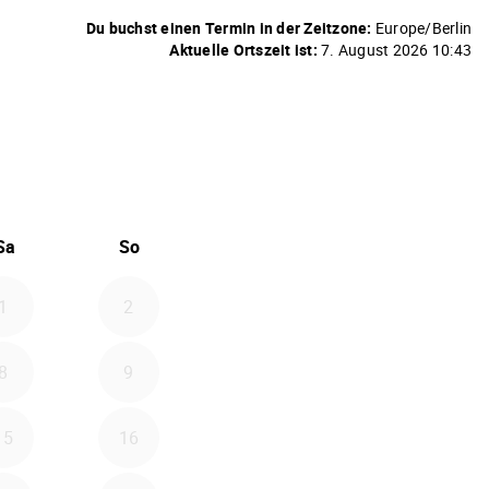
Du buchst einen Termin in der Zeitzone:
Europe/Berlin
Aktuelle Ortszeit ist:
7. August 2026 10:43
6
 September 2026
Sa
So
1
2
8
9
15
16