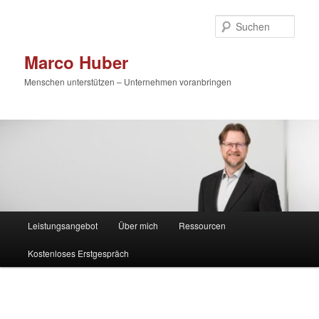
Zum
primären
Such
Inhalt
springen
Marco Huber
Menschen unterstützen – Unternehmen voranbringen
Hauptmenü
Leistungsangebot
Über mich
Ressourcen
Kostenloses Erstgespräch