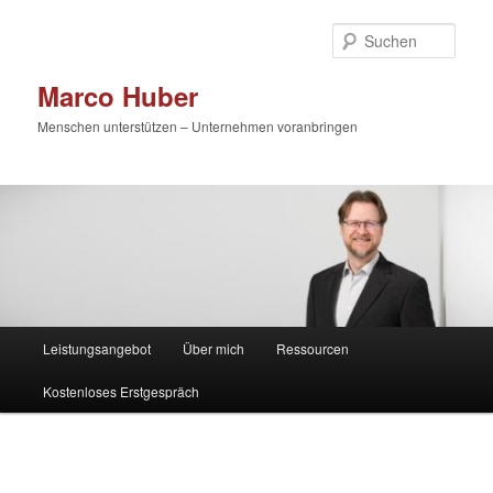
Zum
primären
Such
Inhalt
springen
Marco Huber
Menschen unterstützen – Unternehmen voranbringen
Hauptmenü
Leistungsangebot
Über mich
Ressourcen
Kostenloses Erstgespräch