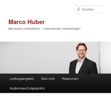
Zum
primären
Such
Inhalt
springen
Marco Huber
Menschen unterstützen – Unternehmen voranbringen
Hauptmenü
Leistungsangebot
Über mich
Ressourcen
Kostenloses Erstgespräch