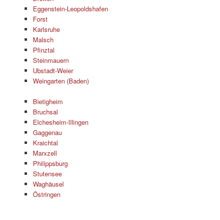
Eggenstein-Leopoldshafen
Forst
Karlsruhe
Malsch
Pfinztal
Steinmauern
Ubstadt-Weier
Weingarten (Baden)
Bietigheim
Bruchsal
Elchesheim-Illingen
Gaggenau
Kraichtal
Marxzell
Philippsburg
Stutensee
Waghäusel
Östringen