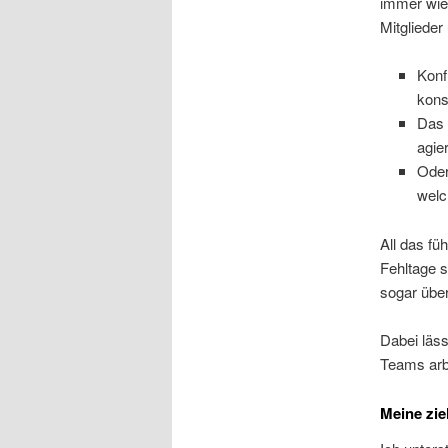
immer wie
Mitglieder
Konf
kons
Das 
agie
Oder
welc
All das fü
Fehltage s
sogar über
Dabei läss
Teams arb
Meine zie