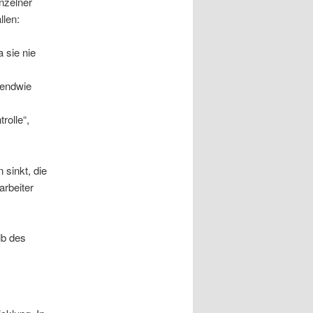
nzelner
llen:
 sie nie
gendwie
rolle“,
 sinkt, die
arbeiter
lb des