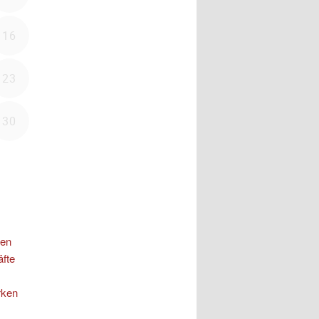
nen
äfte
rken