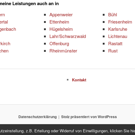
 meine Leistungen auch an in
ern
Appenweier
Bühl
ertal
Ettenheim
Friesenheim
genbach
Hügelsheim
Karlsruhe
Lahr/Schwarzwald
Lichtenau
kirch
Offenburg
Rastatt
chen
Rheinmünster
Rust
Kontakt
Datenschutzerklärung
Stolz präsentiert von WordPress
einstellung, z.B. Erteilung oder Widerruf von Einwilligungen, klicken Sie hie