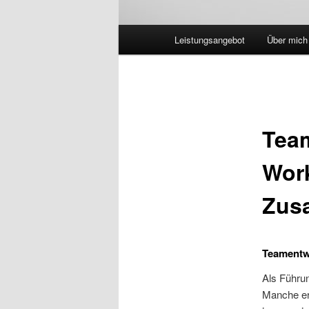
Hauptmenü
Leistungsangebot
Über mich
Team
Wor
Zus
Teamentw
Als Führu
Manche er