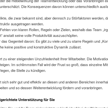
der die Hebelwirkung der Teamentwicklung oder das Voranbringen ei
 unterschätzt. Die Konsequenzen davon können unterschiedlich ausfa
likte, die zwar bekannt sind, aber dennoch zu Störfaktoren werden, da
truktiv ausgetragen werden.
Fehlen von klaren Rollen, Regeln oder Zielen, weshalb das Team „ir
rt“ anstatt seine volle Produktivität auszuschöpfen.
 das Gegenteil davon: Es gibt zu viele und zu starre Regeln und „Kont
he keine positive und konstruktive Dynamik zulässt.
hrt zu einer steigenden Unzufriedenheit Ihrer Mitarbeiter. Die Motivation
teigen. Im schlimmsten Fall wird der Frust so groß, dass einzelne Mit
legen, die Stelle zu kündigen.
t sich sehr gut und effektiv an diesen und anderen Bereichen innerha
eiten und so dessen Weiterentwicklung fördern und voranbringen.
lgerichtete Unterstützung für Sie