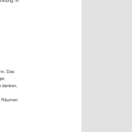
icklung. In
ann. Das
ger
en danken.
en Räumen