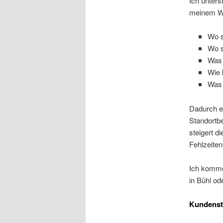
Ich unters
meinem Wo
Wo s
Wo s
Was 
Wie 
Was 
Dadurch er
Standortbe
steigert d
Fehlzeiten
Ich komme
in Bühl o
Kundens