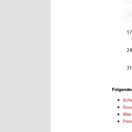
Folgendes
Schw
Souv
Was 
Pers