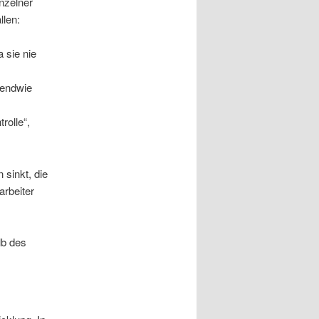
nzelner
llen:
 sie nie
gendwie
rolle“,
 sinkt, die
arbeiter
lb des