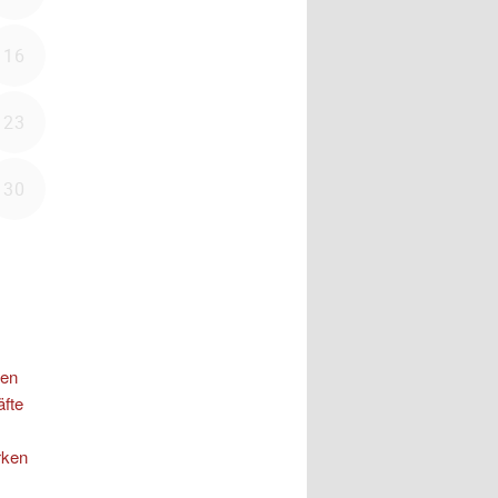
nen
äfte
rken