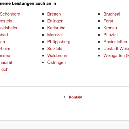
 meine Leistungen auch an in
 Schönborn
Bretten
Bruchsal
nstein-
Ettlingen
Forst
oldshafen
Karlsruhe
Kronau
sbad
Marxzell
Pfinztal
sch
Philippsburg
Rheinstetten
zheim
Sulzfeld
Ubstadt-Weie
ensee
Waldbronn
Weingarten (
häusel
Östringen
loch
Kontakt