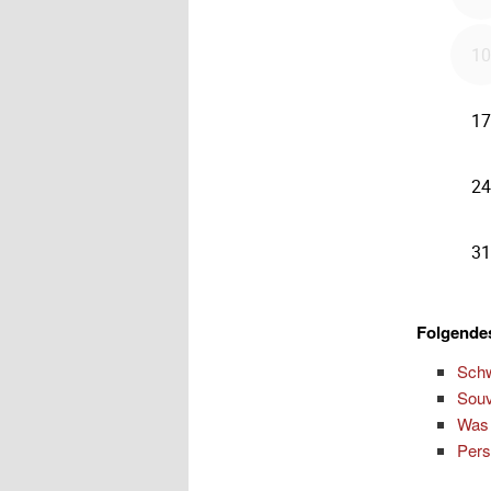
Folgendes
Schw
Souv
Was 
Pers