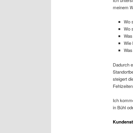
Ich unters
meinem Wo
Wo s
Wo s
Was 
Wie 
Was 
Dadurch er
Standortbe
steigert d
Fehlzeiten
Ich komme
in Bühl o
Kundens