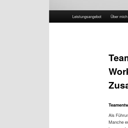
Hauptmenü
Leistungsangebot
Über mich
Team
Wor
Zus
Teamentw
Als Führu
Manche er