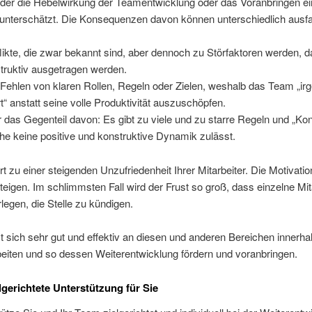
der die Hebelwirkung der Teamentwicklung oder das Voranbringen ei
 unterschätzt. Die Konsequenzen davon können unterschiedlich ausfa
likte, die zwar bekannt sind, aber dennoch zu Störfaktoren werden, da
truktiv ausgetragen werden.
Fehlen von klaren Rollen, Regeln oder Zielen, weshalb das Team „ir
rt“ anstatt seine volle Produktivität auszuschöpfen.
 das Gegenteil davon: Es gibt zu viele und zu starre Regeln und „Kont
he keine positive und konstruktive Dynamik zulässt.
hrt zu einer steigenden Unzufriedenheit Ihrer Mitarbeiter. Die Motivation
teigen. Im schlimmsten Fall wird der Frust so groß, dass einzelne Mit
legen, die Stelle zu kündigen.
t sich sehr gut und effektiv an diesen und anderen Bereichen innerha
eiten und so dessen Weiterentwicklung fördern und voranbringen.
lgerichtete Unterstützung für Sie