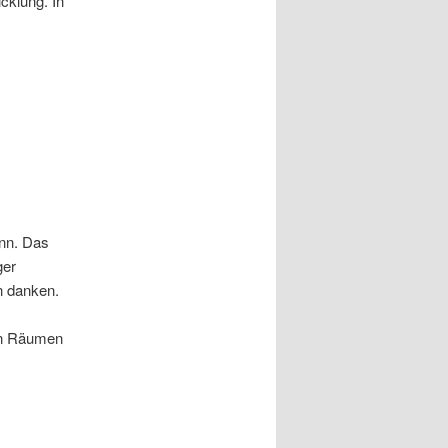
icklung. In
ann. Das
ger
en danken.
nen Räumen