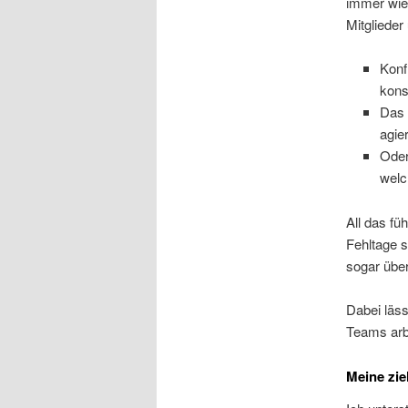
immer wie
Mitglieder
Konf
kons
Das 
agie
Oder
welc
All das fü
Fehltage s
sogar über
Dabei läss
Teams arb
Meine zie