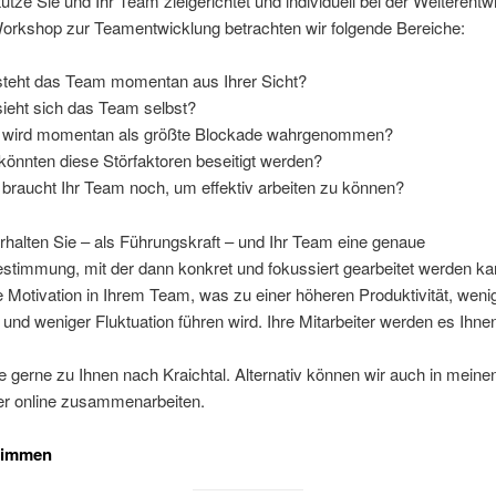
tütze Sie und Ihr Team zielgerichtet und individuell bei der Weiterentw
rkshop zur Teamentwicklung betrachten wir folgende Bereiche:
teht das Team momentan aus Ihrer Sicht?
ieht sich das Team selbst?
wird momentan als größte Blockade wahrgenommen?
könnten diese Störfaktoren beseitigt werden?
braucht Ihr Team noch, um effektiv arbeiten zu können?
halten Sie – als Führungskraft – und Ihr Team eine genaue
stimmung, mit der dann konkret und fokussiert gearbeitet werden k
ie Motivation in Ihrem Team, was zu einer höheren Produktivität, weni
 und weniger Fluktuation führen wird. Ihre Mitarbeiter werden es Ihn
 gerne zu Ihnen nach Kraichtal. Alternativ können wir auch in mei
der online zusammenarbeiten.
timmen