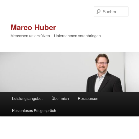
Zum
primären
Such
Inhalt
springen
Marco Huber
Menschen unterstützen – Unternehmen voranbringen
Hauptmenü
Leistungsangebot
Über mich
Ressourcen
Kostenloses Erstgespräch