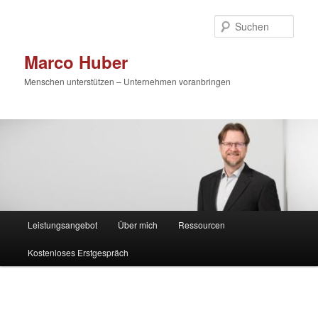
Zum
primären
Such
Inhalt
springen
Marco Huber
Menschen unterstützen – Unternehmen voranbringen
Hauptmenü
Leistungsangebot
Über mich
Ressourcen
Kostenloses Erstgespräch