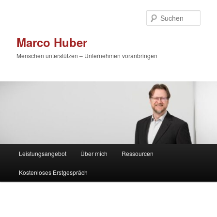
Zum
primären
Such
Inhalt
springen
Marco Huber
Menschen unterstützen – Unternehmen voranbringen
Hauptmenü
Leistungsangebot
Über mich
Ressourcen
Kostenloses Erstgespräch