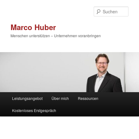
Zum
primären
Such
Inhalt
springen
Marco Huber
Menschen unterstützen – Unternehmen voranbringen
Hauptmenü
Leistungsangebot
Über mich
Ressourcen
Kostenloses Erstgespräch