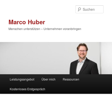
Zum
primären
Such
Inhalt
springen
Marco Huber
Menschen unterstützen – Unternehmen voranbringen
Hauptmenü
Leistungsangebot
Über mich
Ressourcen
Kostenloses Erstgespräch