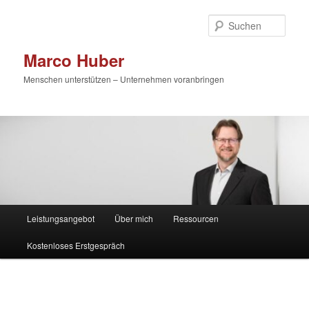
Zum
primären
Such
Inhalt
springen
Marco Huber
Menschen unterstützen – Unternehmen voranbringen
Hauptmenü
Leistungsangebot
Über mich
Ressourcen
Kostenloses Erstgespräch