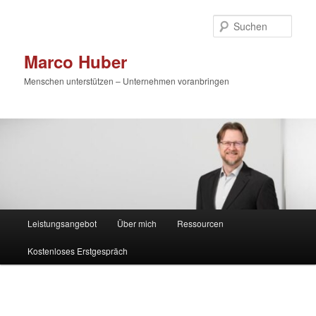
Zum
primären
Such
Inhalt
springen
Marco Huber
Menschen unterstützen – Unternehmen voranbringen
Hauptmenü
Leistungsangebot
Über mich
Ressourcen
Kostenloses Erstgespräch