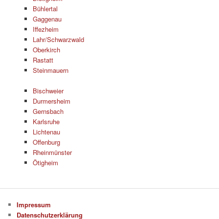
Bühlertal
Gaggenau
Iffezheim
Lahr/Schwarzwald
Oberkirch
Rastatt
Steinmauern
Bischweier
Durmersheim
Gernsbach
Karlsruhe
Lichtenau
Offenburg
Rheinmünster
Ötigheim
Impressum
Datenschutzerklärung