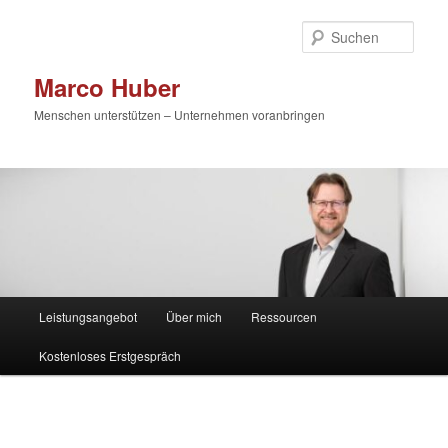
Zum
primären
Such
Inhalt
springen
Marco Huber
Menschen unterstützen – Unternehmen voranbringen
Hauptmenü
Leistungsangebot
Über mich
Ressourcen
Kostenloses Erstgespräch