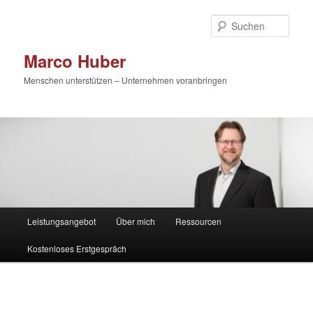
Zum
primären
Such
Inhalt
springen
Marco Huber
Menschen unterstützen – Unternehmen voranbringen
Hauptmenü
Leistungsangebot
Über mich
Ressourcen
Kostenloses Erstgespräch