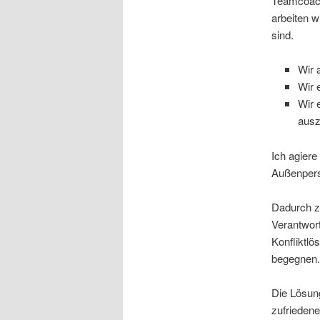
Teamcoach
arbeiten w
sind.
Wir 
Wir 
Wir 
ausz
Ich agiere
Außenpers
Dadurch z
Verantwort
Konfliktlö
begegnen.
Die Lösung
zufriedene