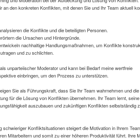
ing und Moderation bei der Aufdeckung und Lösung von Konflikten.
ir an den konkreten Konflikten, mit denen Sie und Ihr Team aktuell kon
analysieren die Konflikte und die beteiligten Personen.
erörtern die Ursachen und Hintergründe.
entwickeln nachhaltige Handlungsmaßnahmen, um Konflikte konstruk
utragen und zu schlichten.
 als unparteiischer Moderator und kann bei Bedarf meine wertfreie
pektive einbringen, um den Prozess zu unterstützen.
eigen Sie als Führungskraft, dass Sie Ihr Team wahrnehmen und die
ung für die Lösung von Konflikten übernehmen. Ihr Team lernt, seine
sungsfähigkeit auszubauen und zukünftigen Konflikten selbstständig 
 schwieriger Konfliktsituationen steigert die Motivation in Ihrem Te
ren Mitarbeitern und somit zu einer höheren Produktivität führt. Ihre M