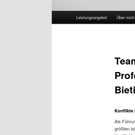
Hauptmenü
Leistungsangebot
Über mich
Team
Prof
Biet
Konflikte
Als Führun
größten is