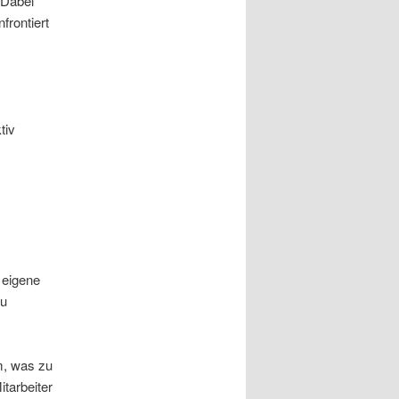
 Dabei
frontiert
tiv
 eigene
zu
am, was zu
itarbeiter