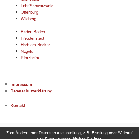
Lahr/Schwarzwald
Offenburg
Wildberg
Baden-Baden
Freudenstadt
Horb am Neckar
Nagold
Pforzheim
Impressum
Datenschutzerklärung
Kontakt
Zum Ändern Ihrer Datenschutzeinstellung, z.B. Erteilung oder Widerruf
Datenschutzerklärung
Stolz präsentiert von WordPress
von Einwilligungen, klicken Sie hier: