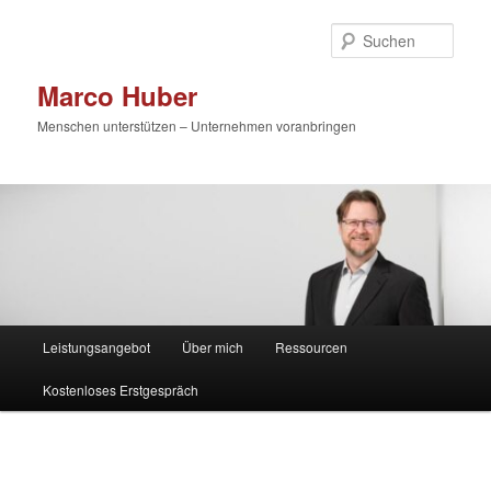
Zum
primären
Such
Inhalt
springen
Marco Huber
Menschen unterstützen – Unternehmen voranbringen
Hauptmenü
Leistungsangebot
Über mich
Ressourcen
Kostenloses Erstgespräch