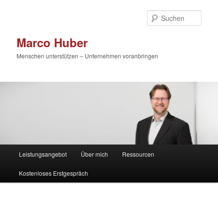
Zum
primären
Such
Inhalt
springen
Marco Huber
Menschen unterstützen – Unternehmen voranbringen
Hauptmenü
Leistungsangebot
Über mich
Ressourcen
Kostenloses Erstgespräch