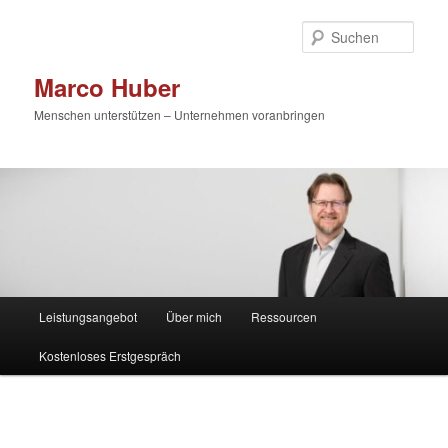
Zum
primären
Such
Inhalt
springen
Marco Huber
Menschen unterstützen – Unternehmen voranbringen
Hauptmenü
Leistungsangebot
Über mich
Ressourcen
Kostenloses Erstgespräch