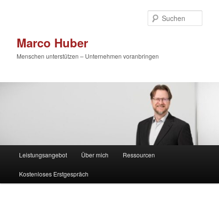
Zum
primären
Such
Inhalt
springen
Marco Huber
Menschen unterstützen – Unternehmen voranbringen
Hauptmenü
Leistungsangebot
Über mich
Ressourcen
Kostenloses Erstgespräch