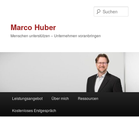
Zum
primären
Such
Inhalt
springen
Marco Huber
Menschen unterstützen – Unternehmen voranbringen
Hauptmenü
Leistungsangebot
Über mich
Ressourcen
Kostenloses Erstgespräch