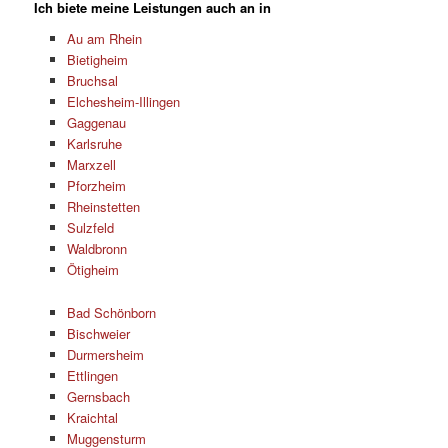
Ich biete meine Leistungen auch an in
Au am Rhein
Bietigheim
Bruchsal
Elchesheim-Illingen
Gaggenau
Karlsruhe
Marxzell
Pforzheim
Rheinstetten
Sulzfeld
Waldbronn
Ötigheim
Bad Schönborn
Bischweier
Durmersheim
Ettlingen
Gernsbach
Kraichtal
Muggensturm