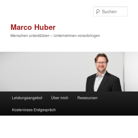
Zum
primären
Such
Inhalt
springen
Marco Huber
Menschen unterstützen – Unternehmen voranbringen
Hauptmenü
Leistungsangebot
Über mich
Ressourcen
Kostenloses Erstgespräch