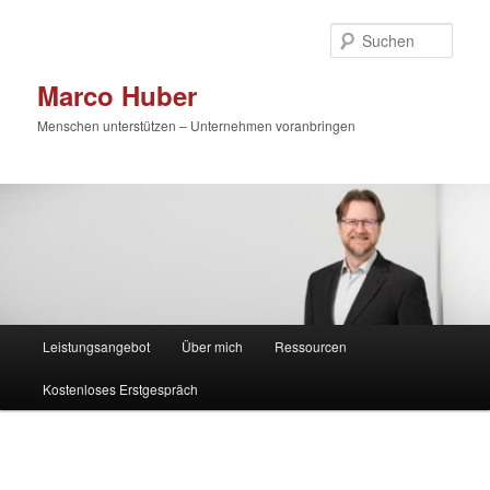
Zum
primären
Such
Inhalt
springen
Marco Huber
Menschen unterstützen – Unternehmen voranbringen
Hauptmenü
Leistungsangebot
Über mich
Ressourcen
Kostenloses Erstgespräch