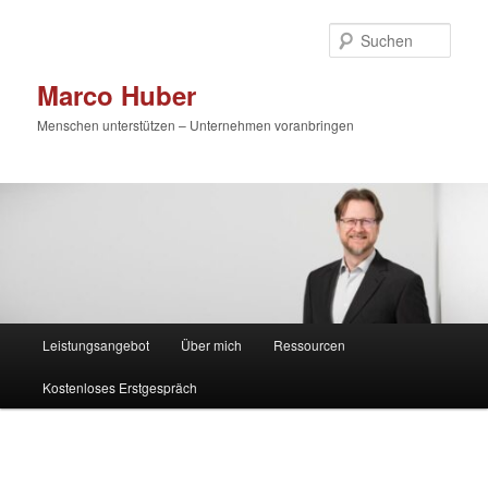
Zum
primären
Such
Inhalt
springen
Marco Huber
Menschen unterstützen – Unternehmen voranbringen
Hauptmenü
Leistungsangebot
Über mich
Ressourcen
Kostenloses Erstgespräch