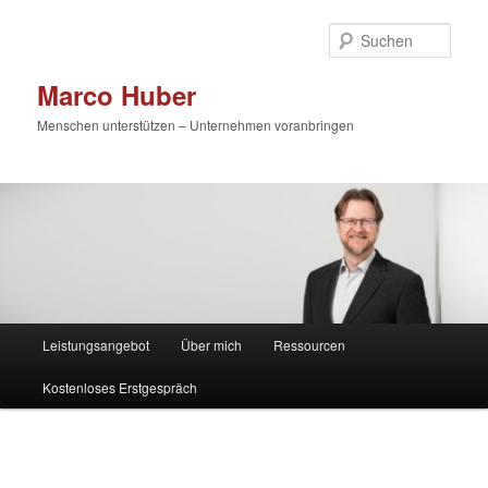
Zum
primären
Such
Inhalt
springen
Marco Huber
Menschen unterstützen – Unternehmen voranbringen
Hauptmenü
Leistungsangebot
Über mich
Ressourcen
Kostenloses Erstgespräch