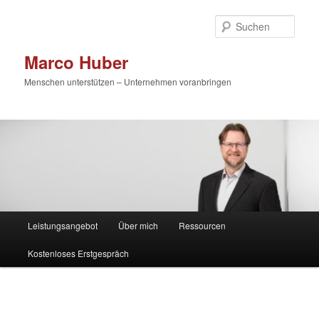
Zum
primären
Such
Inhalt
springen
Marco Huber
Menschen unterstützen – Unternehmen voranbringen
Hauptmenü
Leistungsangebot
Über mich
Ressourcen
Kostenloses Erstgespräch