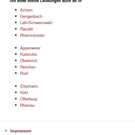
Ich biete meine Leistungen auch an in
Achern
Gengenbach
Lahr/Schwarzwald
Rastatt
Rheinmünster
Appenweier
Karlsruhe
Oberkirch
Renchen
Rust
Ettenheim
Kehl
Offenburg
Rheinau
Impressum