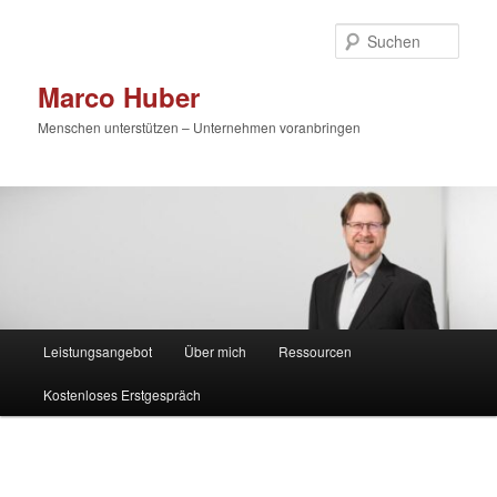
Zum
primären
Such
Inhalt
springen
Marco Huber
Menschen unterstützen – Unternehmen voranbringen
Hauptmenü
Leistungsangebot
Über mich
Ressourcen
Kostenloses Erstgespräch