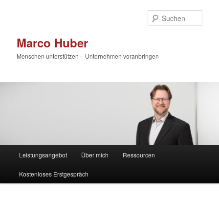
Zum
primären
Such
Inhalt
springen
Marco Huber
Menschen unterstützen – Unternehmen voranbringen
Hauptmenü
Leistungsangebot
Über mich
Ressourcen
Kostenloses Erstgespräch