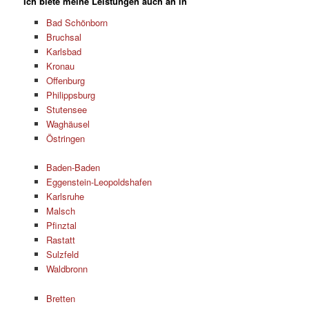
Ich biete meine Leistungen auch an in
Bad Schönborn
Bruchsal
Karlsbad
Kronau
Offenburg
Philippsburg
Stutensee
Waghäusel
Östringen
Baden-Baden
Eggenstein-Leopoldshafen
Karlsruhe
Malsch
Pfinztal
Rastatt
Sulzfeld
Waldbronn
Bretten