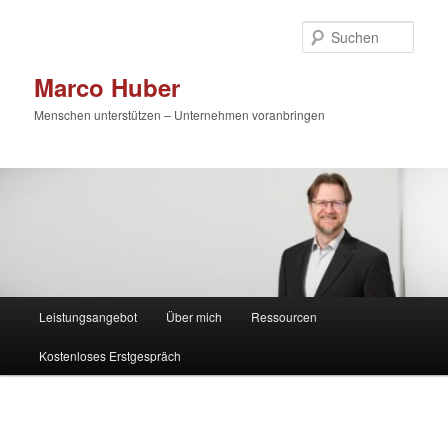
Zum
primären
Such
Inhalt
springen
Marco Huber
Menschen unterstützen – Unternehmen voranbringen
Hauptmenü
Leistungsangebot
Über mich
Ressourcen
Kostenloses Erstgespräch