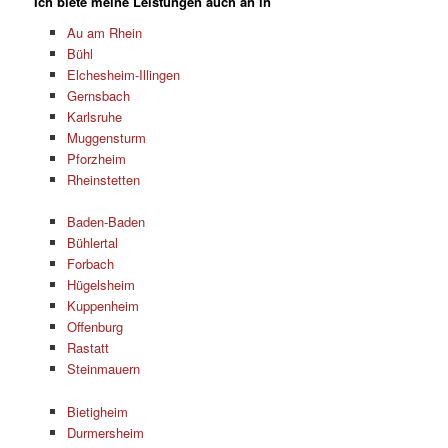
Ich biete meine Leistungen auch an in
Au am Rhein
Bühl
Elchesheim-Illingen
Gernsbach
Karlsruhe
Muggensturm
Pforzheim
Rheinstetten
Baden-Baden
Bühlertal
Forbach
Hügelsheim
Kuppenheim
Offenburg
Rastatt
Steinmauern
Bietigheim
Durmersheim