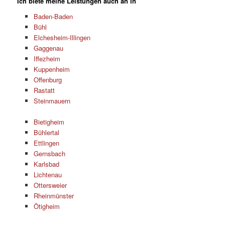
Ich biete meine Leistungen auch an in
Baden-Baden
Bühl
Elchesheim-Illingen
Gaggenau
Iffezheim
Kuppenheim
Offenburg
Rastatt
Steinmauern
Bietigheim
Bühlertal
Ettlingen
Gernsbach
Karlsbad
Lichtenau
Ottersweier
Rheinmünster
Ötigheim