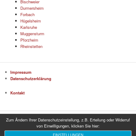
Bischweier
Durmersheim
Forbach
Hügelsheim
Karlsruhe
Muggensturm
Pforzheim
Rheinstetten
Impressum
Datenschutzerklärung
Kontakt
Zum Ändern Ihrer Datenschutzeinstellung, z.B. Erteilung oder Widerruf
Datenschutzerklärung
Stolz präsentiert von WordPress
von Einwilligungen, klicken Sie hier:
EINSTELLUNGEN