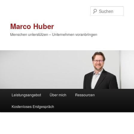
Zum
primären
Such
Inhalt
springen
Marco Huber
Menschen unterstützen – Unternehmen voranbringen
Hauptmenü
Leistungsangebot
Über mich
Ressourcen
Kostenloses Erstgespräch