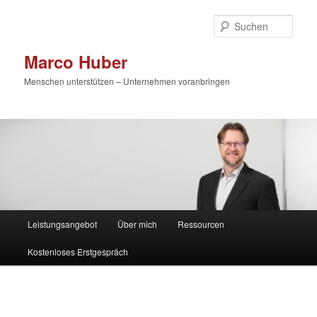
Zum
primären
Such
Inhalt
springen
Marco Huber
Menschen unterstützen – Unternehmen voranbringen
Hauptmenü
Leistungsangebot
Über mich
Ressourcen
Kostenloses Erstgespräch