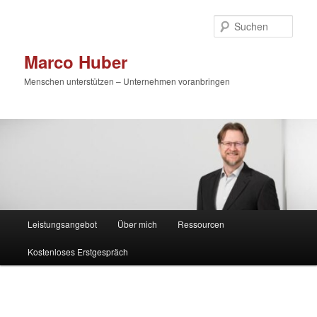
Zum
primären
Such
Inhalt
springen
Marco Huber
Menschen unterstützen – Unternehmen voranbringen
Hauptmenü
Leistungsangebot
Über mich
Ressourcen
Kostenloses Erstgespräch